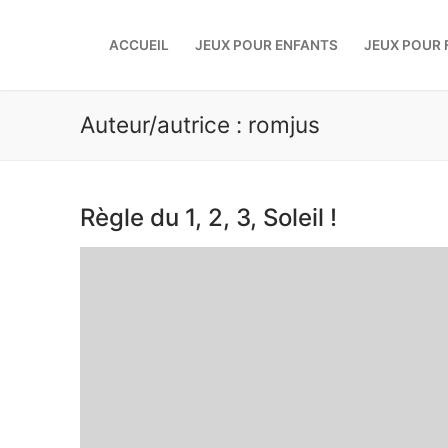
Aller
au
ACCUEIL
JEUX POUR ENFANTS
JEUX POUR 
contenu
Auteur/autrice :
romjus
Règle du 1, 2, 3, Soleil !