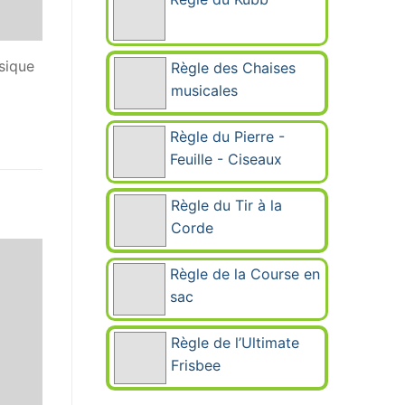
ssique
Règle des Chaises
musicales
Règle du Pierre -
Feuille - Ciseaux
Règle du Tir à la
Corde
Règle de la Course en
sac
Règle de l’Ultimate
Frisbee