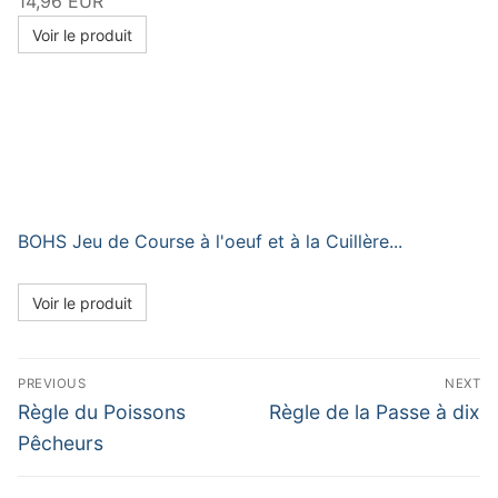
14,96 EUR
Voir le produit
BOHS Jeu de Course à l'oeuf et à la Cuillère...
Voir le produit
Navigation
PREVIOUS
NEXT
de
Previous
Next
Règle du Poissons
Règle de la Passe à dix
post:
post:
l’article
Pêcheurs