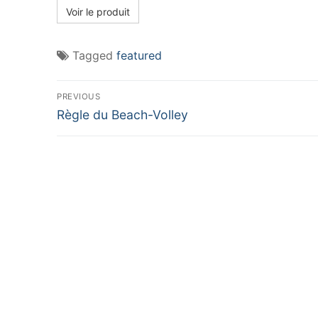
Voir le produit
Tagged
featured
Navigation
PREVIOUS
Previous
de
Règle du Beach-Volley
post:
l’article