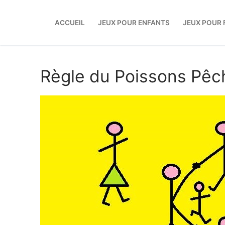
Aller
au
ACCUEIL
JEUX POUR ENFANTS
JEUX POUR 
contenu
Règle du Poissons Pêc