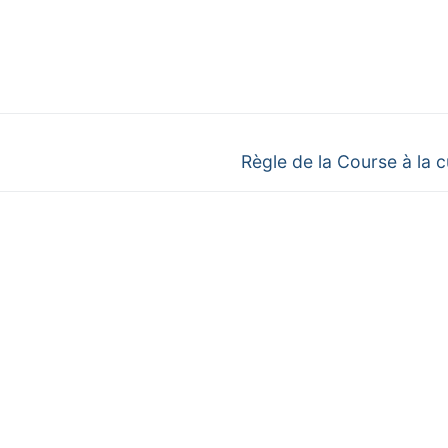
Next
Règle de la Course à la cu
post: