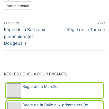
Voir le produit
Navigation
PREVIOUS
NEXT
de
Previous
Next
Règle de la Balle aux
Règle de la Tomate
post:
post:
l’article
prisonniers (et
Dodgeball)
RÈGLES DE JEUX POUR ENFANTS
Règle de la Marelle
Règle de la Balle aux prisonniers (et