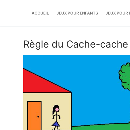
Aller
au
ACCUEIL
JEUX POUR ENFANTS
JEUX POUR 
contenu
Règle du Cache-cache