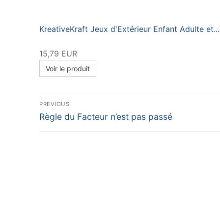
KreativeKraft Jeux d'Extérieur Enfant Adulte et...
15,79 EUR
Voir le produit
Navigation
PREVIOUS
Previous
de
Règle du Facteur n’est pas passé
post:
l’article