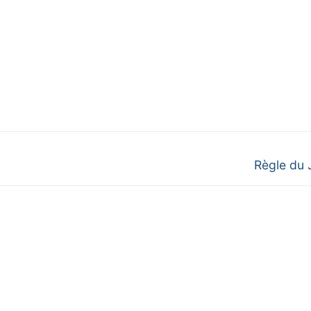
Next
Règle du 
post: