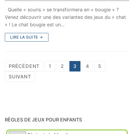
Quelle « souris » se transformera en « bougie » ?
Venez découvrir une des variantes des jeux du « chat
» ! Le chat bougie est un…
LIRE LA SUITE →
Navigation
PRÉCÉDENT
1
2
3
4
5
des
SUIVANT
articles
RÈGLES DE JEUX POUR ENFANTS