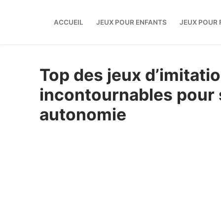
Aller
au
ACCUEIL
JEUX POUR ENFANTS
JEUX POUR 
contenu
Top des jeux d’imitatio
incontournables pour s
autonomie