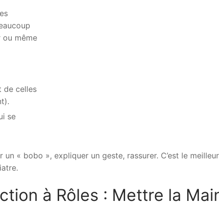
es
beaucoup
ier ou même
 de celles
t).
i se
un « bobo », expliquer un geste, rassurer. C’est le meilleur
atre.
tion à Rôles : Mettre la Mai