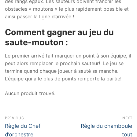
des rangs égaux. Les sauteurs doivent franchir les
obstacles « moutons » le plus rapidement possible et
ainsi passer la ligne d’arrivée !
Comment gagner au jeu du
saute-mouton :
Le premier arrivé fait marquer un point à son équipe, il
peut alors remplacer le prochain sauteur! Le jeu se
termine quand chaque joueur à sauté sa manche.
L’équipe qui a le plus de points remporte la partie!
Aucun produit trouvé.
Navigation
PREVIOUS
NEXT
de
Previous
Next
Règle du Chef
Règle du chamboule
post:
post:
l’article
d’orchestre
tout