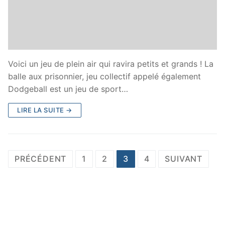
Voici un jeu de plein air qui ravira petits et grands ! La
balle aux prisonnier, jeu collectif appelé également
Dodgeball est un jeu de sport…
LIRE LA SUITE →
Navigation
PRÉCÉDENT
1
2
3
4
SUIVANT
des
articles